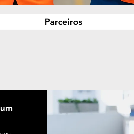
Parceiros
 um
ão que