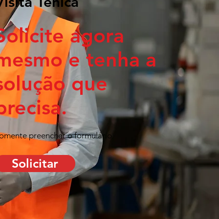
Visita Ténica
Solicite agora
mesmo e tenha a
solução que
precisa.
omente preencher o formulário
Solicitar