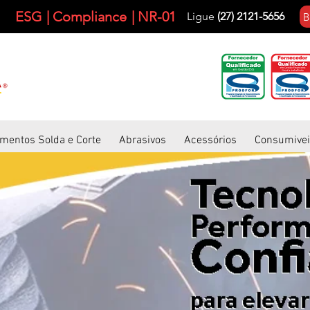
ESG
| Compliance
| NR-01
Ligue
(27) 2121-5656
B
mentos Solda e Corte
Abrasivos
Acessórios
Consumivei