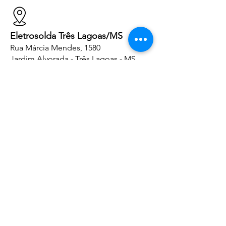
Eletrosolda Três Lagoas/MS
Rua Márcia Mendes, 1580
Jardim Alvorada - Três Lagoas - MS
CEP
79610-040
Siga-nos
Central de Atendimento
(27) 2121-5656