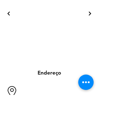
Endereço
Eletrosolda Serra/ES
Rua São Pedro, 1001
São Geraldo - Serra - ES
CEP
29163-391